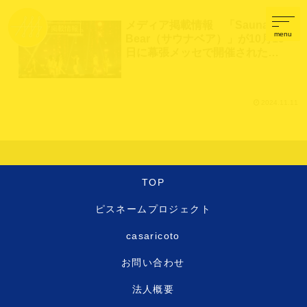
メディア掲載情報 「Sauna
メディア掲載情報
menu
Bear（サウナベア）」が10月19
日に幕張メッセで開催されたギ
ガソニランウェイに衣装提供し
ました！
2024.11.11
TOP
ピスネームプロジェクト
casaricoto
お問い合わせ
法人概要